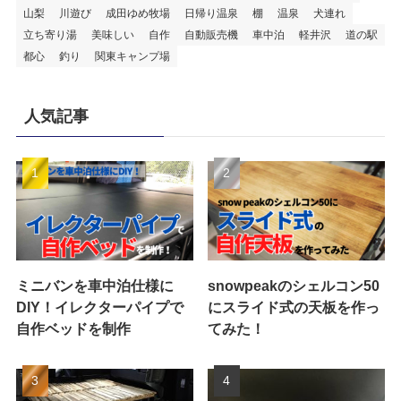
山梨
川遊び
成田ゆめ牧場
日帰り温泉
棚
温泉
犬連れ
立ち寄り湯
美味しい
自作
自動販売機
車中泊
軽井沢
道の駅
都心
釣り
関東キャンプ場
人気記事
ミニバンを車中泊仕様に
snowpeakのシェルコン50
DIY！イレクターパイプで
にスライド式の天板を作っ
自作ベッドを制作
てみた！