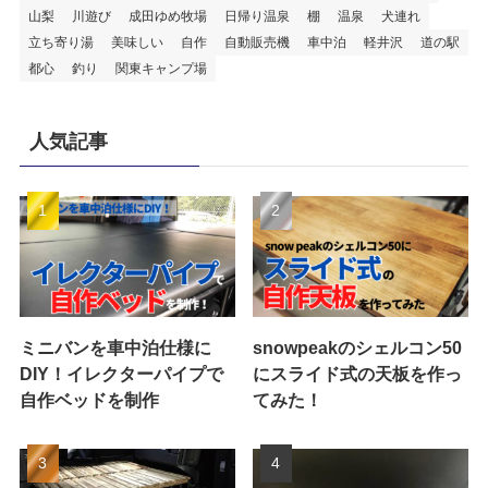
山梨
川遊び
成田ゆめ牧場
日帰り温泉
棚
温泉
犬連れ
立ち寄り湯
美味しい
自作
自動販売機
車中泊
軽井沢
道の駅
都心
釣り
関東キャンプ場
人気記事
ミニバンを車中泊仕様に
snowpeakのシェルコン50
DIY！イレクターパイプで
にスライド式の天板を作っ
自作ベッドを制作
てみた！