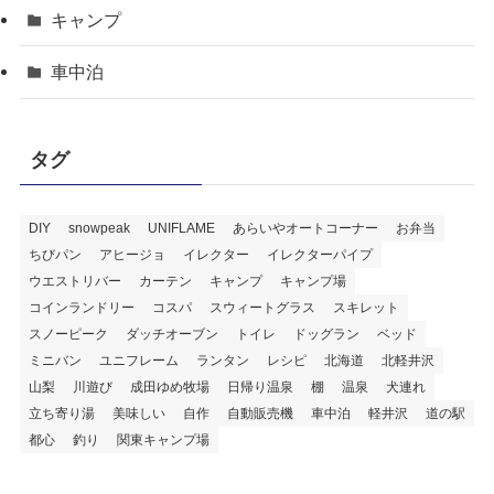
キャンプ
車中泊
タグ
DIY
snowpeak
UNIFLAME
あらいやオートコーナー
お弁当
ちびパン
アヒージョ
イレクター
イレクターパイプ
ウエストリバー
カーテン
キャンプ
キャンプ場
コインランドリー
コスパ
スウィートグラス
スキレット
スノーピーク
ダッチオーブン
トイレ
ドッグラン
ベッド
ミニバン
ユニフレーム
ランタン
レシピ
北海道
北軽井沢
山梨
川遊び
成田ゆめ牧場
日帰り温泉
棚
温泉
犬連れ
立ち寄り湯
美味しい
自作
自動販売機
車中泊
軽井沢
道の駅
都心
釣り
関東キャンプ場