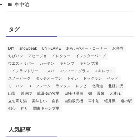
車中泊
タグ
DIY
snowpeak
UNIFLAME
あらいやオートコーナー
お弁当
ちびパン
アヒージョ
イレクター
イレクターパイプ
ウエストリバー
カーテン
キャンプ
キャンプ場
コインランドリー
コスパ
スウィートグラス
スキレット
スノーピーク
ダッチオーブン
トイレ
ドッグラン
ベッド
ミニバン
ユニフレーム
ランタン
レシピ
北海道
北軽井沢
山梨
川遊び
成田ゆめ牧場
日帰り温泉
棚
温泉
犬連れ
立ち寄り湯
美味しい
自作
自動販売機
車中泊
軽井沢
道の駅
都心
釣り
関東キャンプ場
人気記事