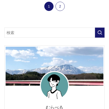
1
2
むらべる