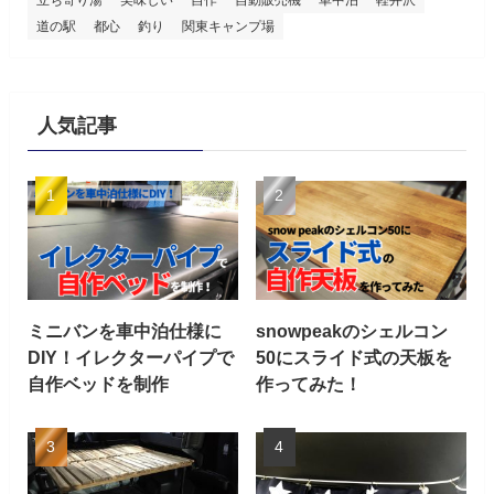
立ち寄り湯
美味しい
自作
自動販売機
車中泊
軽井沢
道の駅
都心
釣り
関東キャンプ場
人気記事
ミニバンを車中泊仕様に
snowpeakのシェルコン
DIY！イレクターパイプで
50にスライド式の天板を
自作ベッドを制作
作ってみた！