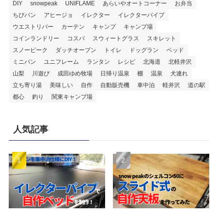
DIY
snowpeak
UNIFLAME
あらいやオートコーナー
お弁当
ちびパン
アヒージョ
イレクター
イレクターパイプ
ウエストリバー
カーテン
キャンプ
キャンプ場
コインランドリー
コスパ
スウィートグラス
スキレット
スノーピーク
ダッチオーブン
トイレ
ドッグラン
ベッド
ミニバン
ユニフレーム
ランタン
レシピ
北海道
北軽井沢
山梨
川遊び
成田ゆめ牧場
日帰り温泉
棚
温泉
犬連れ
立ち寄り湯
美味しい
自作
自動販売機
車中泊
軽井沢
道の駅
都心
釣り
関東キャンプ場
人気記事