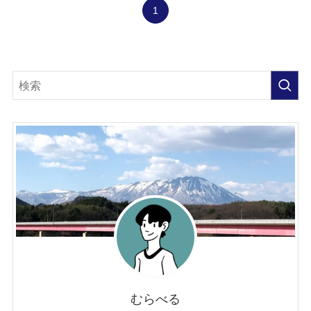
1
むらべる