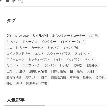
車中泊
タグ
DIY
snowpeak
UNIFLAME
あらいやオートコーナー
お弁当
ちびパン
アヒージョ
イレクター
イレクターパイプ
ウエストリバー
カーテン
キャンプ
キャンプ場
コインランドリー
コスパ
スウィートグラス
スキレット
スノーピーク
ダッチオーブン
トイレ
ドッグラン
ベッド
ミニバン
ユニフレーム
ランタン
レシピ
北海道
北軽井沢
山梨
川遊び
成田ゆめ牧場
日帰り温泉
棚
温泉
犬連れ
立ち寄り湯
美味しい
自作
自動販売機
車中泊
軽井沢
道の駅
都心
釣り
関東キャンプ場
人気記事