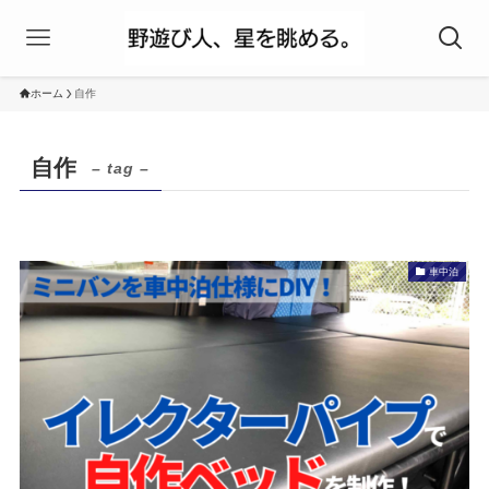
ホーム
自作
自作
– tag –
車中泊